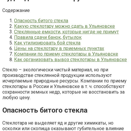
Содержание
Опасность битого стекла
Какую стеклотару можно сдать в Ульяновске
Стеклянные емкости, которые нигде не примут
Правила сдачи банок, бутылок
Как утилизировать бой стекла
Цены на стеклотару в приемных пунктах
Компании по приему стеклотары в Ульяновске
Как организовать вывоз стеклотары в Ульяновске
Стекло – экологически чистый материал, но при
производстве стеклянной продукции используют
исчерпаемые природные ресурсы. Компании по приему
стеклотары в России и Ульяновске в т. ч. способствуют
сохранности земных недр, которые не восстановить за
любую цену.
Опасность битого стекла
Стеклотара не выделяет яд и другие химикаты, но
осколки или скопища оказывают губительное влияние