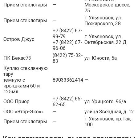
Прием стеклотары
—
Московское шоссе,
75
г. Ульяновск, ул.
Прием стеклотары
—
Пожарского, 38
+7 (8422) 67-
99-79
г. Ульяновск, ул.
Остров Джус
+7 (8422) 67-
Октябрьская, 22 Д
96-06
(8422) 75-32-
ПК Бекас73
ул. Юности, 5а
83
Куплю стеклянную
тару
темную с
89033362414
—
крышками 60 и
125мл
+7 (8422) 65-
ООО Приор
ул. Урицкого, 96/а
62-65
ООО «Втор-Эко»»
—
улица Звёздная, д. 12
г. Ульяновск, пр. Гая,
Прием стеклотары
—
100