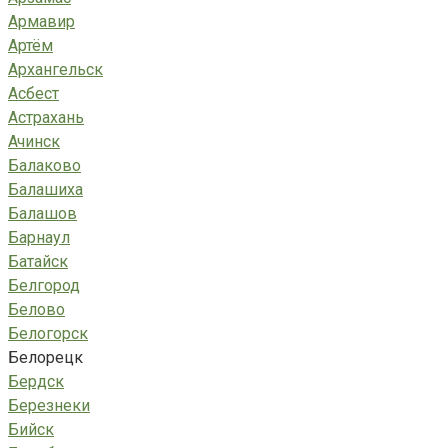
Армавир
Артём
Архангельск
Асбест
Астрахань
Ачинск
Балаково
Балашиха
Балашов
Барнаул
Батайск
Белгород
Белово
Белогорск
Белорецк
Бердск
Березнеки
Бийск