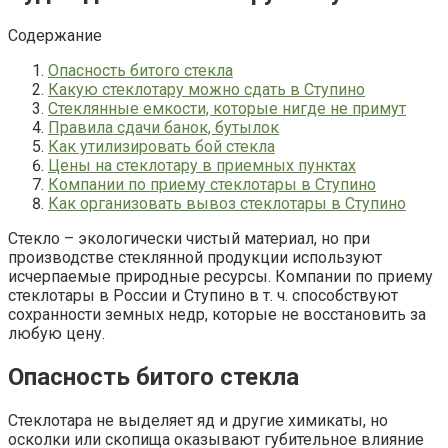
Содержание
Опасность битого стекла
Какую стеклотару можно сдать в Ступино
Стеклянные емкости, которые нигде не примут
Правила сдачи банок, бутылок
Как утилизировать бой стекла
Цены на стеклотару в приемных пунктах
Компании по приему стеклотары в Ступино
Как организовать вывоз стеклотары в Ступино
Стекло – экологически чистый материал, но при
производстве стеклянной продукции используют
исчерпаемые природные ресурсы. Компании по приему
стеклотары в России и Ступино в т. ч. способствуют
сохранности земных недр, которые не восстановить за
любую цену.
Опасность битого стекла
Стеклотара не выделяет яд и другие химикаты, но
осколки или скопища оказывают губительное влияние