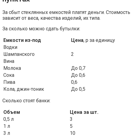
За сбыт стеклянных емкостей платят деньги. Стоимость
зависит от веса, качества изделий, их типа.
За сколько можно сдать бутылки:
Емкости из-под
Цена
, р за единицу
Водки
Шампанского
2
Вина
Молока
До 0,7
Сока
До 0,6
Пива
0,6
Кола, джин-тоник
До 0,5
Сколько стоят банки:
Объем
Цена за шт.
0,5 л
3
1 л
5
3 л
10