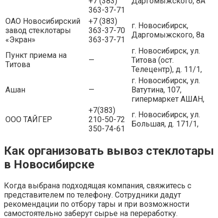
+7 (383)
Даргомыжского, 8А
363-37-71
ОАО Новосибирский
+7 (383)
г. Новосибирск,
завод стеклотары
363-37-70
Даргомыжского, 8а
«Экран»
363-37-71
г. Новосибирск, ул.
Пункт приема на
—
Титова (ост.
Титова
Телецентр), д. 11/1,
г. Новосибирск, ул.
Ашан
—
Ватутина, 107,
гипермаркет АШАН,
+7(383)
г. Новосибирск, ул.
ООО ТАЙГЕР
210-50-72
Большая, д. 171/1,
350-74-61
Как организовать вывоз стеклотары
в Новосибирске
Когда выбрана подходящая компания, свяжитесь с
представителем по телефону. Сотрудники дадут
рекомендации по отбору тары и при возможности
самостоятельно заберут сырье на переработку.