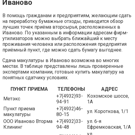
Иваново
В помощь гражданам и предприятиям, желающим сдать
на переработку бумажные отходы, приводится обзор
лучших точек приёма вторсырья, расположенных в
Иваново. По указанным в информации адресам фирм-
утилизаторов можно выбрать ближайший к месту
проживания человека или расположения предприятия
приёмный пункт, где можно сдать бумагу выгоднее.
Сдача макулатуры в Иваново возможна во многих
местах. В таблице представлены лишь проверенные
экспертами компании, готовые купить макулатуру на
понятных сдатчику условиях.
ПУНКТ ПРИЕМА
ТЕЛЕФОНЫ
АДРЕС
+7(4932)93-
Кохомское шоссе,
Метэкс
94-91
1А
Пункт приема
+7(4932)46-
ул. Короткова, 1/1
макулатуры
80-15
ООО Иваново Вторма
+7(4932)33-
ул. 6-я
Клининг
94-48
Ефремковская, 1/А
ул.