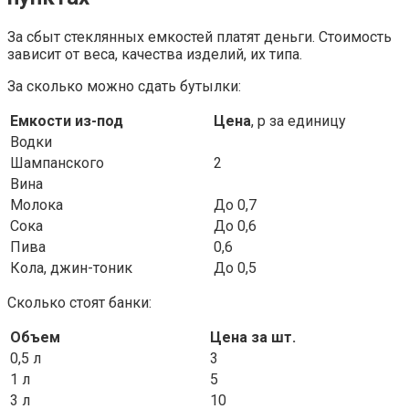
За сбыт стеклянных емкостей платят деньги. Стоимость
зависит от веса, качества изделий, их типа.
За сколько можно сдать бутылки:
Емкости из-под
Цена
, р за единицу
Водки
Шампанского
2
Вина
Молока
До 0,7
Сока
До 0,6
Пива
0,6
Кола, джин-тоник
До 0,5
Сколько стоят банки:
Объем
Цена за шт.
0,5 л
3
1 л
5
3 л
10