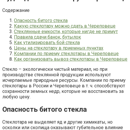
Содержание
Опасность битого стекла
Какую стеклотару можно сдать в Череповеце
Стеклянные емкости, которые нигде не примут
Правила сдачи банок, бутылок
Как утилизировать бой стекла
Цены на стеклотару в приемных пунктах
Компании по приему стеклотары в Череповеце
Как организовать вывоз стеклотары в Череповеце
Стекло – экологически чистый материал, но при
производстве стеклянной продукции используют
исчерпаемые природные ресурсы. Компании по приему
стеклотары в России и Череповеце в т. ч. способствуют
сохранности земных недр, которые не восстановить за
любую цену.
Опасность битого стекла
Стеклотара не выделяет яд и другие химикаты, но
осколки или скопища оказывают губительное влияние