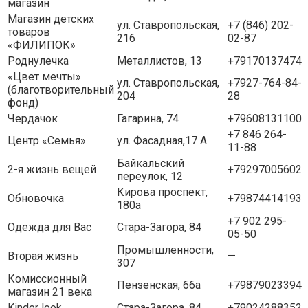
магазин
Магазин детских
ул. Ставропольская,
+7 (846) 202-
товаров
216
02-87
«ФИЛИПОК»
Роднулечка
Металлистов, 13
+79170137474
«Цвет мечты»
ул. Ставропольская,
+7927-764-84-
(благотворительный
204
28
фонд)
Чердачок
Гагарина, 74
+79608131100
+7 846 264-
Центр «Семья»
ул. Фасадная,17 А
11-88
Байкальский
2-я жизнь вещей
+79297005602
переулок, 12
Кирова проспект,
Обновочка
+79874414193
180а
+7 902 295-
Одежда для Вас
Стара-Загора, 84
05-50
Промышленности,
Вторая жизнь
—
307
Комиссионный
Пензенская, 66а
+79879023394
магазин 21 века
Kinder look
Стара-Загора, 84
+79024288352