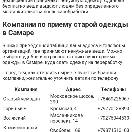
дезинфекции принимают ненужную одежду. Сданные
бесплатно вещи выдают людям без определенного
места жительства после санобработки.
Компании по приему старой одежды
в Самаре
В ниже приведенной таблице даны адреса и телефоны
организаций, где принимают ненужные вещи. Можно
выбрать удобный по расположению пункт приема
одежды в Самаре, куда сдать одежду на переработку.
Перед тем, как отвозить сырье в пункт выбранной
компании, желательно уточнить детали по телефону.
Компания
Адрес
Телефоны
Московское шоссе,
Старый чемодан
+78469226967
290
Горыныч+
Кромская, 4
+79270138893
Масленникова
Волжский
+79276044533
проспект, 14
Комиссионный
Свободы, 168
+79871510103