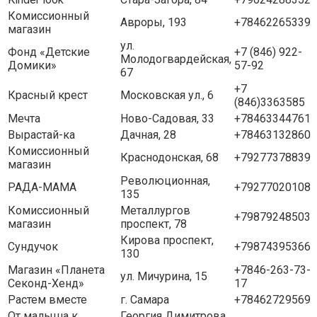
Комиссионный
Авроры, 193
+78462265339
магазин
ул.
Фонд «Детские
+7 (846) 922-
Молодогвардейская,
Домики»
57-92
67
+7
Красный крест
Московская ул., 6
(846)3363585
Мечта
Ново-Садовая, 33
+78463344761
Вырастай-ка
Дачная, 28
+78463132860
Комиссионный
Краснодонская, 68
+79277378839
магазин
Революционная,
РАДА-МАМА
+79277020108
135
Комиссионный
Металлургов
+79879248503
магазин
проспект, 78
Кирова проспект,
Сундучок
+79874395366
130
Магазин «Планета
+7846-263-73-
ул. Мичурина, 15
Секонд-Хенд»
17
Растем вместе
г. Самара
+78462729569
От малыша к
Георгия Димитрова,