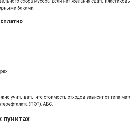
ельного сбора мусора. Если нет желания сдать пластиковы
орными баками.
есплатно
рах.
нужно учитывать, что стоимость отходов зависит от типа м
терефталата (ПЭТ), АБС.
 пунктах