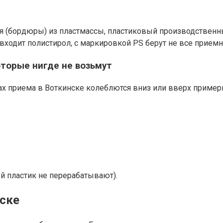
(бордюры) из пластмассы, пластиковый производственный 
 входит полистирол, с маркировкой PS берут не все прием
торые нигде не возьмут
х приема в Воткинске колеблются вниз или вверх примерн
й пластик не перерабатывают).
нске