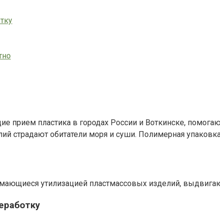
тку
тно
щие прием пластика в городах России и Воткинске, помога
елий страдают обитатели моря и суши. Полимерная упаков
анимающиеся утилизацией пластмассовых изделий, выдвиг
еработку