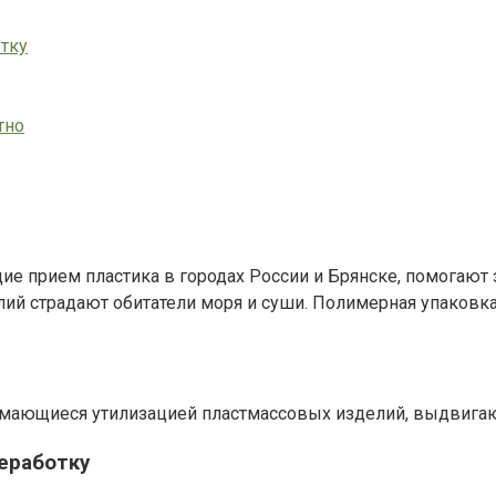
тку
тно
щие прием пластика в городах России и Брянске, помогают
елий страдают обитатели моря и суши. Полимерная упаков
анимающиеся утилизацией пластмассовых изделий, выдвиг
еработку