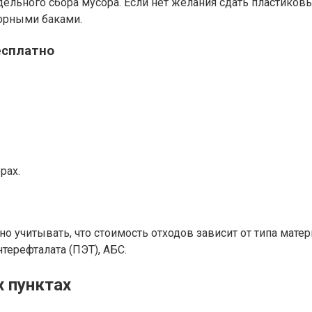
ельного сбора мусора. Если нет желания сдать пластиковы
орными баками.
есплатно
рах.
жно учитывать, что стоимость отходов зависит от типа мат
терефталата (ПЭТ), АБС.
 пунктах