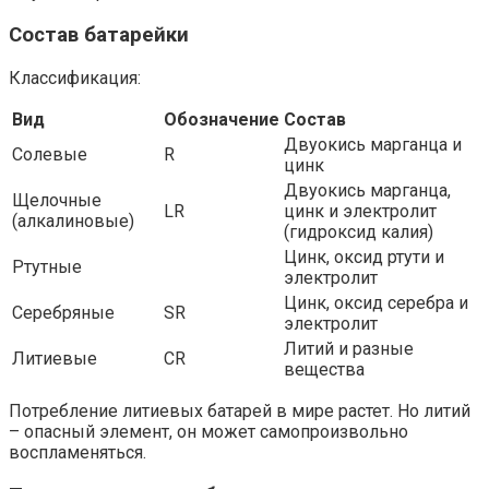
Состав батарейки
Классификация:
Вид
Обозначение
Состав
Двуокись марганца и
Солевые
R
цинк
Двуокись марганца,
Щелочные
LR
цинк и электролит
(алкалиновые)
(гидроксид калия)
Цинк, оксид ртути и
Ртутные
электролит
Цинк, оксид серебра и
Серебряные
SR
электролит
Литий и разные
Литиевые
CR
вещества
Потребление литиевых батарей в мире растет. Но литий
– опасный элемент, он может самопроизвольно
воспламеняться.