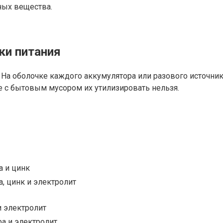
ных вещества.
ки питания
а оболочке каждого аккумулятора или разового источника
те с бытовым мусором их утилизировать нельзя.
а и цинк
, цинк и электролит
и электролит
ра и электролит