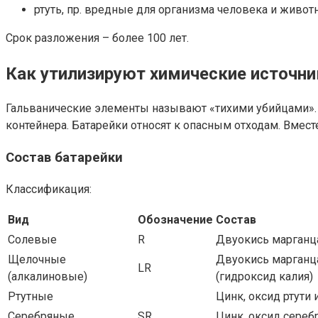
ртуть, пр. вредные для организма человека и живот
Срок разложения – более 100 лет.
Как утилизируют химические источни
Гальванические элементы называют «тихими убийцами». Н
контейнера. Батарейки относят к опасным отходам. Вмес
Состав батарейки
Классификация:
Вид
Обозначение
Состав
Солевые
R
Двуокись марганц
Щелочные
Двуокись марганца
LR
(алкалиновые)
(гидроксид калия)
Ртутные
Цинк, оксид ртути 
Серебряные
SR
Цинк, оксид сереб