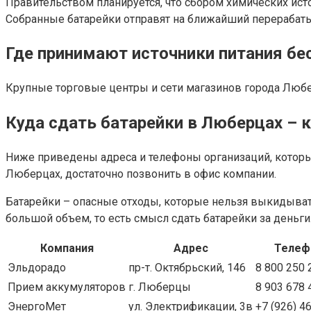
Правительством планируется, что сбором химических ис
Собранные батарейки отправят на ближайший перерабатыв
Где принимают источники питания бе
Крупные торговые центры и сети магазинов города Любер
Куда сдать батарейки в Люберцах – 
Ниже приведены адреса и телефоны организаций, которы
Люберцах, достаточно позвонить в офис компании.
Батарейки – опасные отходы, которые нельзя выкидывать
большой объем, то есть смысл сдать батарейки за деньги
Компания
Адрес
Телеф
Эльдорадо
пр-т. Октябрьский, 146
8 800 250 
Прием аккумуляторов
г. Люберцы
8 903 678 
ЭнергоМет
ул. Электрификации, 3в
+7 (926) 4