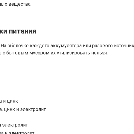
ных вещества.
ки питания
а оболочке каждого аккумулятора или разового источника
те с бытовым мусором их утилизировать нельзя.
а и цинк
, цинк и электролит
и электролит
ра и электролит