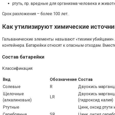
ртуть, пр. вредные для организма человека и живот
Срок разложения – более 100 лет.
Как утилизируют химические источни
Гальванические элементы называют «тихими убийцами». Н
контейнера. Батарейки относят к опасным отходам. Вмес
Состав батарейки
Классификация:
Вид
Обозначение
Состав
Солевые
R
Двуокись марганц
Щелочные
Двуокись марганца
LR
(алкалиновые)
(гидроксид калия)
Ртутные
Цинк, оксид ртути 
Серебряные
SR
Цинк, оксид сереб