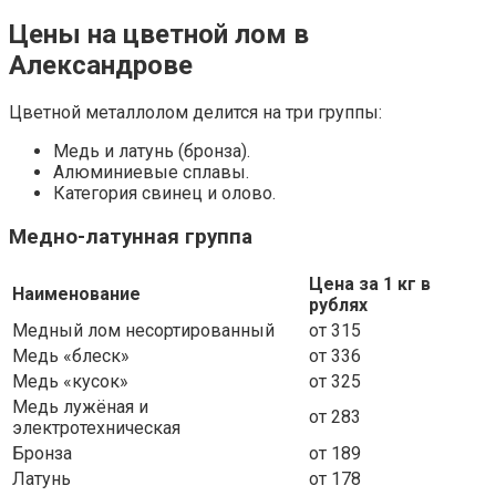
Цены на цветной лом в
Александрове
Цветной металлолом делится на три группы:
Медь и латунь (бронза).
Алюминиевые сплавы.
Категория свинец и олово.
Медно-латунная группа
Цена за 1 кг в
Наименование
рублях
Медный лом несортированный
от 315
Медь «блеск»
от 336
Медь «кусок»
от 325
Медь лужёная и
от 283
электротехническая
Бронза
от 189
Латунь
от 178