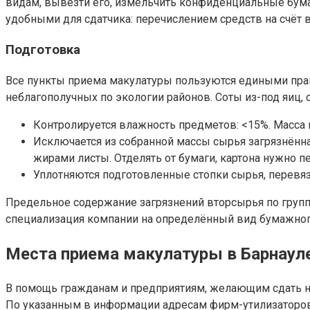
видам, вывезти его, измельчить конфиденциальные бумаг
удобными для сдатчика: перечислением средств на счёт 
Подготовка
Все пункты приема макулатуры пользуются едиными прави
неблагополучных по экологии районов. Соты из-под яиц, 
Контролируется влажность предметов: <15%. Масса п
Исключается из собранной массы сырья загрязнённа
жирами листы. Отделять от бумаги, картона нужно 
Уплотняются подготовленные стопки сырья, перевяз
Предельное содержание загрязнений вторсырья по группам
специализация компании на определённый вид бумажног
Места приема макулатуры в Барнаул
В помощь гражданам и предприятиям, желающим сдать на
По указанным в информации адресам фирм-утилизаторов