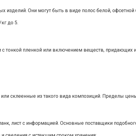
х изделий. Они могут быть в виде полос белой, офсетной 
кг до 5.
ги с тонкой пленкой или включением веществ, придающих
ли склеенные из такого вида композиций. Пределы цены м
анк, лист с информацией. Основные поставщики подобного
 и сведения с истекшим сроком хранения;