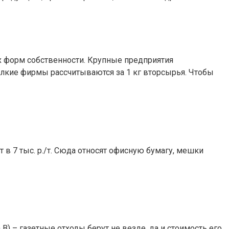
 форм собственности. Крупные предприятия
кие фирмы рассчитываются за 1 кг вторсырья. Чтобы
в 7 тыс. р./т. Сюда относят офисную бумагу, мешки
 В) – газетные отходы берут не везде, да и стоимость его