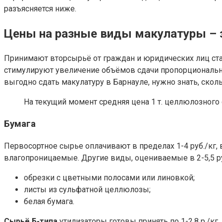
разъясняется ниже.
Цены на разные виды макулатуры – з
Принимают вторсырьё от граждан и юридических лиц ст
стимулируют увеличение объёмов сдачи пропорциональн
выгодно сдать макулатуру в Барнауле, нужно знать, скол
На текущий момент средняя цена 1 т. целлюлозного сы
Бумага
Первосортное сырье оплачивают в пределах 1-4 руб./кг
влагопроницаемые. Другие виды, оцениваемые в 2-5,5 ру
обрезки с цветными полосами или линовкой;
листы из сульфатной целлюлозы;
белая бумага.
Сырьё Б-типа
утилизаторы готовы принять по 1-2,8 р./кг.