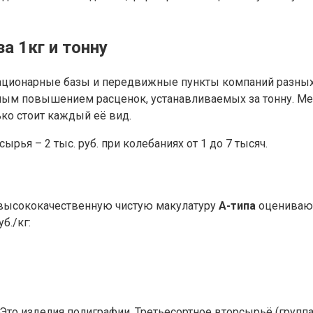
а 1кг и тонну
ационарные базы и передвижные пункты компаний разных
ым повышением расценок, устанавливаемых за тонну. Мел
ько стоит каждый её вид.
рья – 2 тыс. руб. при колебаниях от 1 до 7 тысяч.
, высококачественную чистую макулатуру
А-типа
оценивают 
б./кг:
 Это изделия полиграфии. Третьесортное вторсырьё (группа